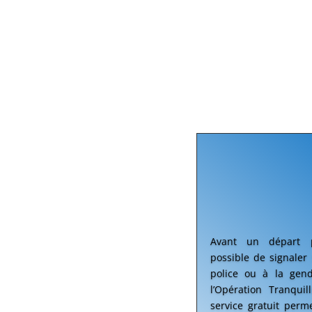
Avant un départ p
possible de signaler
police ou à la gen
l’Opération Tranquil
service gratuit perm