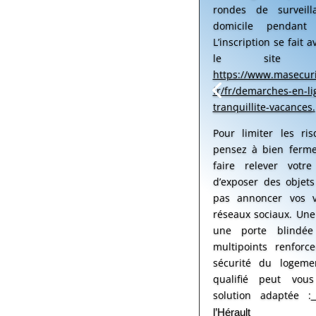
rondes de surveil
domicile pendant 
L’inscription se fait 
le site o
https://www.masecurit
fr/fr/demarches-en-li
tranquillite-vacances
.
Pour limiter les ris
pensez à bien ferme
faire relever votre
d’exposer des objet
pas annoncer vos v
réseaux sociaux. Une 
une porte blindé
multipoints renforc
sécurité du logeme
qualifié peut vous
solution adaptée :
l’Hérault