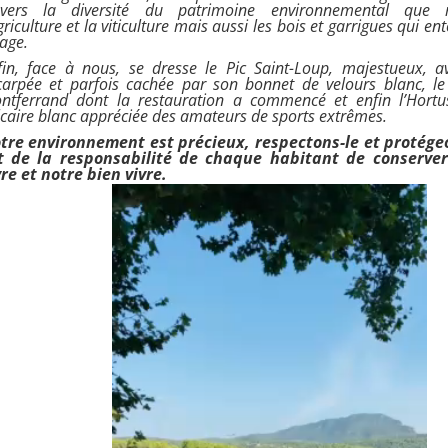
avers la diversité du patrimoine environnemental que r
griculture et la viticulture mais aussi les bois et garrigues qui en
lage.
fin, face à nous, se dresse le Pic Saint-Loup, majestueux, a
carpée et parfois cachée par son bonnet de velours blanc, l
ntferrand dont la restauration a commencé et enfin l’Hortu
lcaire blanc appréciée des amateurs de sports extrêmes.
tre environnement est précieux, respectons-le et protégeon
t de la responsabilité de chaque habitant de conserve
vre et notre bien vivre.